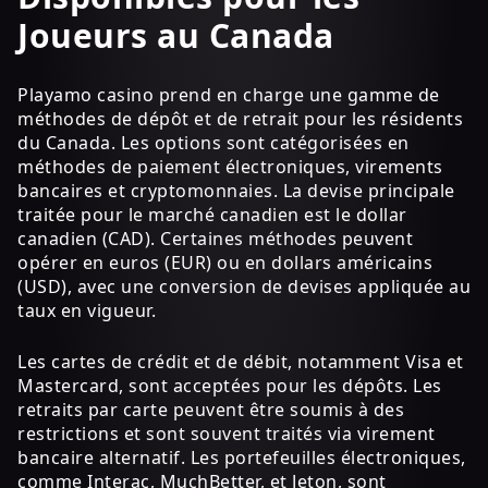
Joueurs au Canada
Playamo casino prend en charge une gamme de
méthodes de dépôt et de retrait pour les résidents
du Canada. Les options sont catégorisées en
méthodes de paiement électroniques, virements
bancaires et cryptomonnaies. La devise principale
traitée pour le marché canadien est le dollar
canadien (CAD). Certaines méthodes peuvent
opérer en euros (EUR) ou en dollars américains
(USD), avec une conversion de devises appliquée au
taux en vigueur.
Les cartes de crédit et de débit, notamment Visa et
Mastercard, sont acceptées pour les dépôts. Les
retraits par carte peuvent être soumis à des
restrictions et sont souvent traités via virement
bancaire alternatif. Les portefeuilles électroniques,
comme Interac, MuchBetter, et Jeton, sont