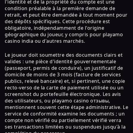
l'identité et de la propriété du compte est une
condition préalable à la première demande de
retrait, et peut être demandée à tout moment pour
des dépôts spécifiques. Cette procédure est
obligatoire, indépendamment de l'origine
géographique du joueur, y compris pour playamo
casino india ou d'autres marchés.
Le joueur doit soumettre des documents clairs et
valides : une pièce d'identité gouvernementale
(passeport, permis de conduire), un justificatif de
domicile de moins de 3 mois (facture de services
publics, relevé bancaire) et, si pertinent, une copie
recto-verso de la carte de paiement utilisée ou un
screenshot du portefeuille électronique. Les avis
des utilisateurs, ou playamo casino отзывы,
mentionnent souvent cette étape administrative. Le
service de conformité examine les documents ; un
compte non vérifié ou partiellement vérifié verra
ses transactions limitées ou suspendues jusqu'à la