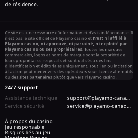
de résidence.
Ce site est une ressource d'information et d'avis indépendante. Il
n'est pas le site officiel de Playamo casino et
n'est ni affilié à
Playamo casino, ni approuvé, ni parrainé, ni exploité par
Playamo casino ou ses propriétaires
. Toutes les marques
commerciales, logos et noms de marque sont la propriété de
leurs propriétaires respectifs et sont utilisés à des fins
d'identification et éditoriales uniquement. Tout lien ou incitation
à l'action peut mener vers des opérateurs sous licence alternatifs
ou des sites partenaires plutôt que vers Playamo casino.
24/7 support
Assistance technique
support@playamo-canada.ca
Service sécurité
service@playamo-canada.ca
À propos du casino
Jeu responsable
Risques liés au jeu