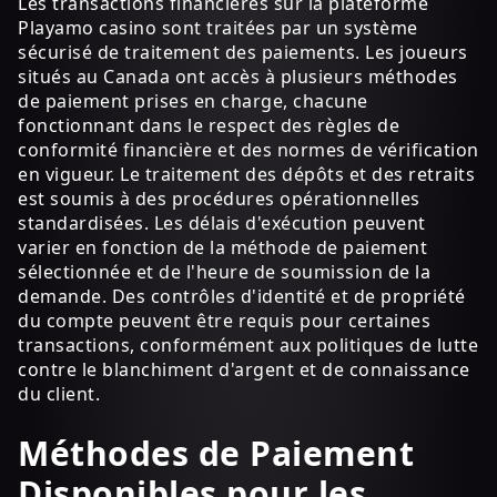
Les transactions financières sur la plateforme
Playamo casino sont traitées par un système
sécurisé de traitement des paiements. Les joueurs
situés au Canada ont accès à plusieurs méthodes
de paiement prises en charge, chacune
fonctionnant dans le respect des règles de
conformité financière et des normes de vérification
en vigueur. Le traitement des dépôts et des retraits
est soumis à des procédures opérationnelles
standardisées. Les délais d'exécution peuvent
varier en fonction de la méthode de paiement
sélectionnée et de l'heure de soumission de la
demande. Des contrôles d'identité et de propriété
du compte peuvent être requis pour certaines
transactions, conformément aux politiques de lutte
contre le blanchiment d'argent et de connaissance
du client.
Méthodes de Paiement
Disponibles pour les